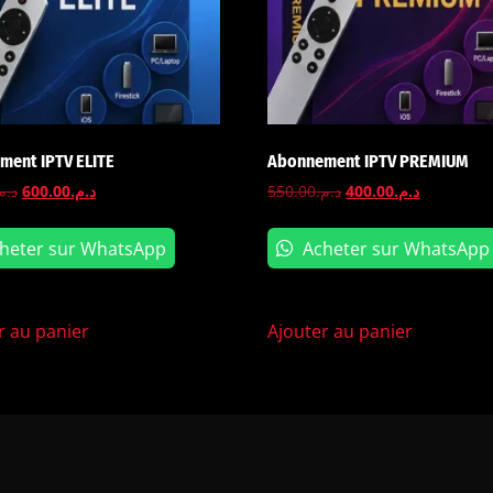
ment IPTV ELITE
Abonnement IPTV PREMIUM
د..
600.00
د.م.
550.00
د.م.
400.00
د.م.
heter sur WhatsApp
Acheter sur WhatsApp
r au panier
Ajouter au panier