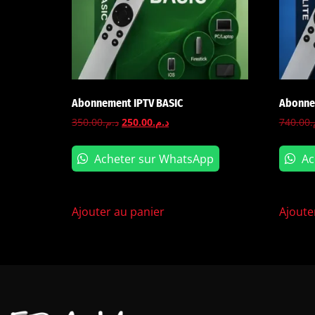
Abonnement IPTV BASIC
Abonne
350.00
د.م.
250.00
د.م.
740.00
م
Acheter sur WhatsApp
Ac
Ajouter au panier
Ajoute