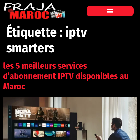
Étiquette :
iptv
smarters
les 5 meilleurs services
d’abonnement IPTV disponibles au
Maroc