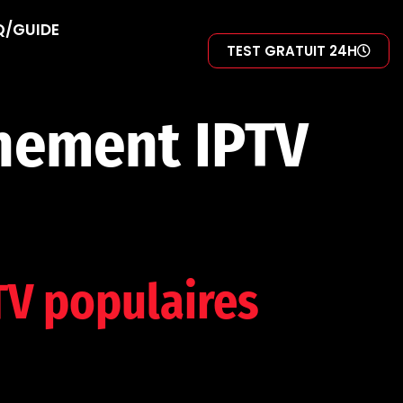
Q/GUIDE
TEST GRATUIT 24H
nement IPTV
TV populaires