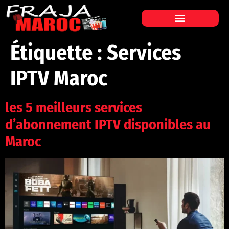
Étiquette :
Services
IPTV Maroc
les 5 meilleurs services
d’abonnement IPTV disponibles au
Maroc