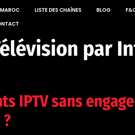
V MAROC
LISTE DES CHAÎNES
BLOG
F&
ONTACT
élévision par I
s IPTV sans engage
 ?