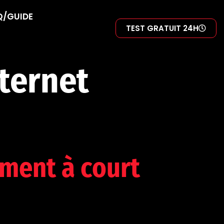
Q/GUIDE
TEST GRATUIT 24H
nternet
ment à court