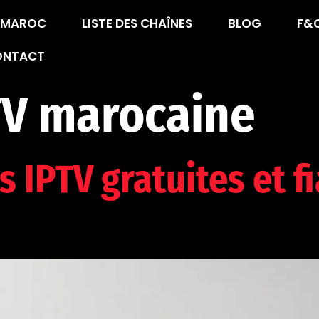
V MAROC
LISTE DES CHAÎNES
BLOG
F&
ONTACT
TV marocaine
 IPTV gratuites et f