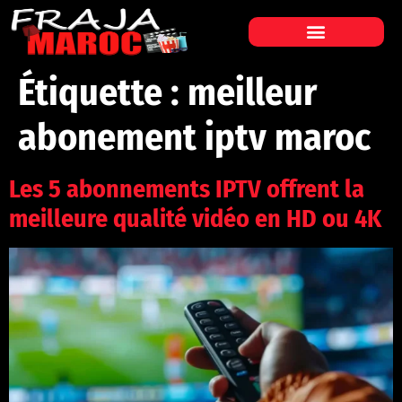
Étiquette :
meilleur
abonement iptv maroc
Les 5 abonnements IPTV offrent la
meilleure qualité vidéo en HD ou 4K