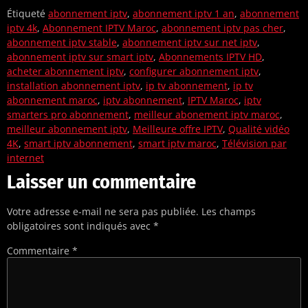
Étiqueté
abonnement iptv
,
abonnement iptv 1 an
,
abonnement
iptv 4k
,
Abonnement IPTV Maroc
,
abonnement iptv pas cher
,
abonnement iptv stable
,
abonnement iptv sur net iptv
,
abonnement iptv sur smart iptv
,
Abonnements IPTV HD
,
acheter abonnement iptv
,
configurer abonnement iptv
,
installation abonnement iptv
,
ip tv abonnement
,
ip tv
abonnement maroc
,
iptv abonnement
,
IPTV Maroc
,
iptv
smarters pro abonnement
,
meilleur abonement iptv maroc
,
meilleur abonnement iptv
,
Meilleure offre IPTV
,
Qualité vidéo
4K
,
smart iptv abonnement
,
smart iptv maroc
,
Télévision par
internet
Laisser un commentaire
Votre adresse e-mail ne sera pas publiée.
Les champs
obligatoires sont indiqués avec
*
Commentaire
*