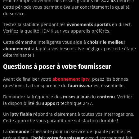
Profitez impérativement des essais gratuits de 24 à 48 heures !
Cette période vous permet d’évaluer concrètement la qualité
du service.
Testez la stabilité pendant les
événements sportifs
en direct.
Vérifiez la qualité HD/4K sur vos appareils préférés.
Cette démarche intelligente vous aide à
choisir le meilleur
abonnement
adapté à vos besoins. Ne négligez pas cette étape
déterminante !
Questions à poser à votre fournisseur
Avant de finaliser votre
abonnement iptv
, posez les bonnes
questions. La transparence du
fournisseur
est essentielle.
Demandez la fréquence des
mises à jour
du
contenu
. Vérifiez
la disponibilité du
support
technique 24/7.
Un
iptv fiable
répondra clairement à toutes vos interrogations.
Cette approche vous garantit une satisfaction durable !
La
demande
croissante pour un service de qualité justifie ces
précautions.
Choisir votre fournisseur
avec discernement fait